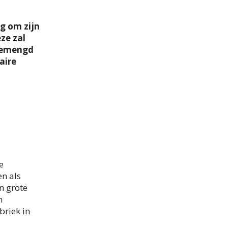
ig om zijn
ze zal
 gemengd
aire
e
n als
n grote
n
briek in