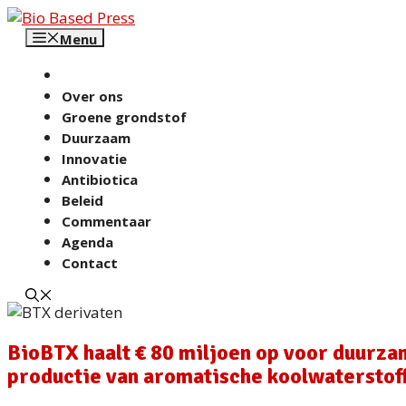
Ga
naar
Menu
de
inhoud
Over ons
Groene grondstof
Duurzaam
Innovatie
Antibiotica
Beleid
Commentaar
Agenda
Contact
BioBTX haalt € 80 miljoen op voor duurz
productie van aromatische koolwaterstof