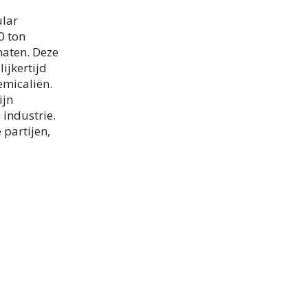
ular
0 ton
maten. Deze
ijkertijd
emicaliën.
ijn
industrie.
 partijen,