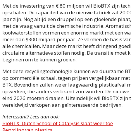
Met de investering van € 80 miljoen wil BioBTX zijn tec
opschalen. De capaciteit van de nieuwe fabriek zal 20.0
jaar zijn. Nog altijd een druppel op een gloeiende plaat
met de vraag vanuit de chemische industrie. Aromatisc
koolwaterstoffen vormen een enorme markt met een wa
meer dan $300 miljard per jaar. Ze vormen de basis va
alle chemicaliën. Maar deze markt heeft dringend goe
circulaire alternatieve stoffen nodig. De transitie moet k
beginnen om te kunnen groeien.
Met deze recyclingtechnologie kunnen we duurzame B
op commerciële schaal, tegen prijzen vergelijkbaar met 
BTX. Bovendien zullen we er laagwaardig plasticafval 
opwerken, die anders verbrand zou worden. De nieuwe f
eind 2026 moeten draaien. Uiteindelijk wil BioBTX zijn 
wereldwijd verkopen aan geïnteresseerde bedrijven.
Interessant? Lees dan ook:
BioBTX: Dutch School of Catalysis slaat weer toe
Recycling van plastics