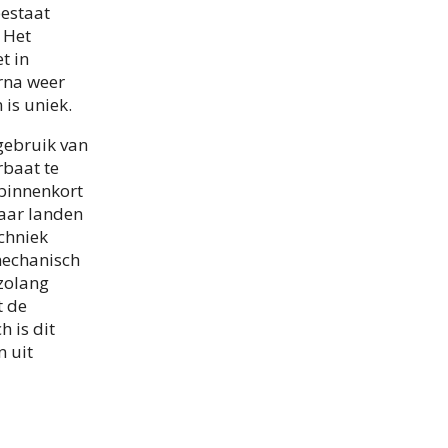
bestaat
 Het
t in
rna weer
is uniek.
 gebruik van
rbaat te
 binnenkort
naar landen
chniek
mechanisch
 zolang
t de
 is dit
n uit