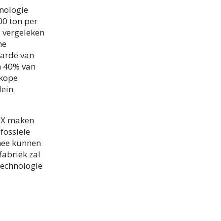
hnologie
00 ton per
, vergeleken
he
arde van
n 40% van
dkope
lein
TX maken
fossiele
mee kunnen
abriek zal
technologie