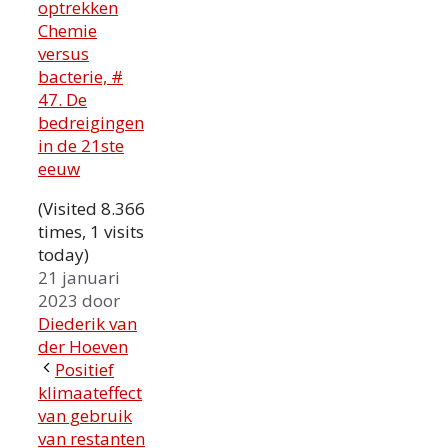
optrekken
Chemie
versus
bacterie, #
47. De
bedreigingen
in de 21ste
eeuw
(Visited 8.366
times, 1 visits
today)
21 januari
2023
door
Diederik van
der Hoeven
Positief
klimaateffect
van gebruik
van restanten