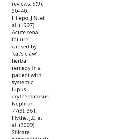
reviews, 5(9),
30–40.
Hilepo, J.N. et
al. (1997).
Acute renal
failure
caused by
‘cat’s claw’
herbal
remedy in a
patient with
systemic
lupus
erythematosus.
Nephron,
77(3), 361.
Flythe, J.E. et
al. (2009).
Silicate