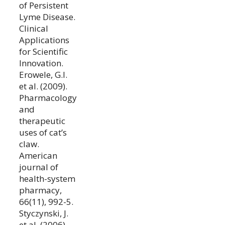
of Persistent
Lyme Disease.
Clinical
Applications
for Scientific
Innovation.
Erowele, G.I.
et al. (2009).
Pharmacology
and
therapeutic
uses of cat’s
claw.
American
journal of
health-system
pharmacy,
66(11), 992-5.
Styczynski, J.
et al. (2006).