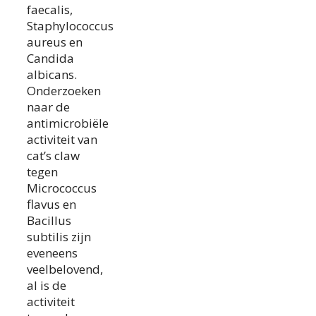
faecalis,
Staphylococcus
aureus en
Candida
albicans.
Onderzoeken
naar de
antimicrobiële
activiteit van
cat’s claw
tegen
Micrococcus
flavus en
Bacillus
subtilis zijn
eveneens
veelbelovend,
al is de
activiteit