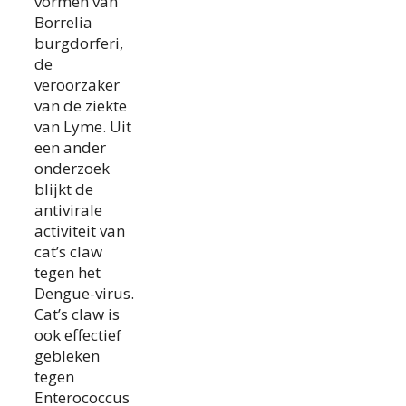
vormen van
Borrelia
burgdorferi,
de
veroorzaker
van de ziekte
van Lyme. Uit
een ander
onderzoek
blijkt de
antivirale
activiteit van
cat’s claw
tegen het
Dengue-virus.
Cat’s claw is
ook effectief
gebleken
tegen
Enterococcus