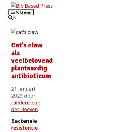
Ga
naar
Menu
de
inhoud
Cat’s claw
als
veelbelovend
plantaardig
antibioticum
21 januari
2023
door
Diederik van
der Hoeven
Bacteriële
resistentie