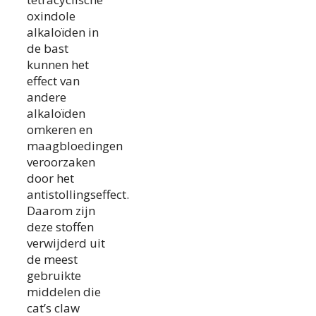
oxindole
alkaloïden in
de bast
kunnen het
effect van
andere
alkaloïden
omkeren en
maagbloedingen
veroorzaken
door het
antistollingseffect.
Daarom zijn
deze stoffen
verwijderd uit
de meest
gebruikte
middelen die
cat’s claw