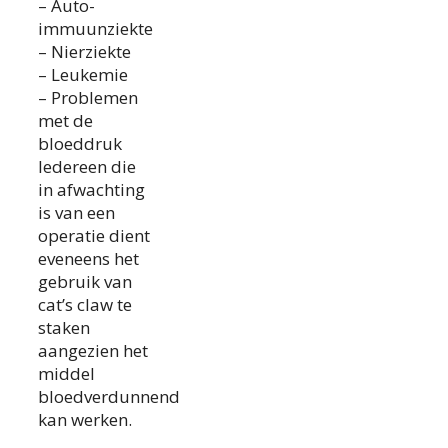
– Auto-
immuunziekte
– Nierziekte
– Leukemie
– Problemen
met de
bloeddruk
Iedereen die
in afwachting
is van een
operatie dient
eveneens het
gebruik van
cat’s claw te
staken
aangezien het
middel
bloedverdunnend
kan werken.