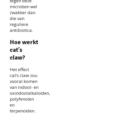
tegen deze
microben wel
zwakker dan
die van
reguliere
antibiotica.
Hoe werkt
cat’s
claw?
Het effect
cat’s claw zou
vooral komen
van indool- en
oxindoolalkaloïden,
polyfenolen
en
terpenoïden.