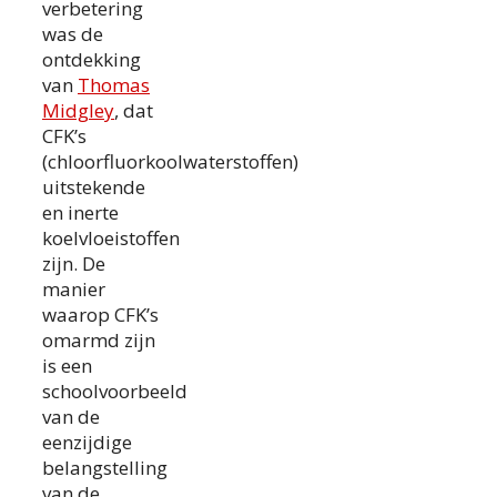
verbetering
was de
ontdekking
van
Thomas
Midgley
, dat
CFK’s
(chloorfluorkoolwaterstoffen)
uitstekende
en inerte
koelvloeistoffen
zijn. De
manier
waarop CFK’s
omarmd zijn
is een
schoolvoorbeeld
van de
eenzijdige
belangstelling
van de