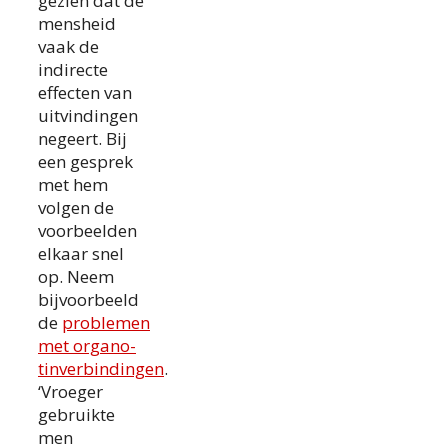
gezien dat de
mensheid
vaak de
indirecte
effecten van
uitvindingen
negeert. Bij
een gesprek
met hem
volgen de
voorbeelden
elkaar snel
op. Neem
bijvoorbeeld
de
problemen
met organo-
tinverbindingen
.
‘Vroeger
gebruikte
men