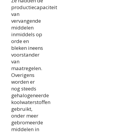
Ze hadden de
productiecapaciteit
van
vervangende
middelen
inmiddels op
orde en
bleken ineens
voorstander
van
maatregelen.
Overigens
worden er
nog steeds
gehalogeneerde
koolwaterstoffen
gebruikt,
onder meer
gebromeerde
middelen in