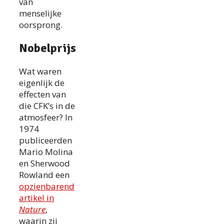
van
menselijke
oorsprong.
Nobelprijs
Wat waren
eigenlijk de
effecten van
die CFK’s in de
atmosfeer? In
1974
publiceerden
Mario Molina
en Sherwood
Rowland een
opzienbarend
artikel in
Nature
,
waarin zij