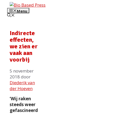
Ga
naar
Menu
de
inhoud
Indirecte
effecten,
we zien er
vaak aan
voorbij
5 november
2018
door
Diederik van
der Hoeven
‘Wij raken
steeds weer
gefascineerd