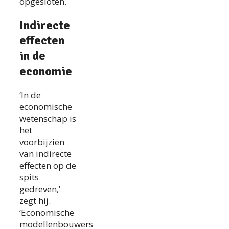
opgesloten.
Indirecte
effecten
in de
economie
‘In de
economische
wetenschap is
het
voorbijzien
van indirecte
effecten op de
spits
gedreven,’
zegt hij.
‘Economische
modellenbouwers