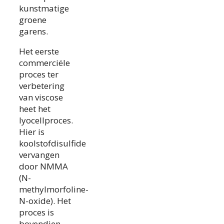
kunstmatige
groene
garens.
Het eerste
commerciële
proces ter
verbetering
van viscose
heet het
lyocellproces.
Hier is
koolstofdisulfide
vervangen
door NMMA
(N-
methylmorfoline-
N-oxide). Het
proces is
bovendien