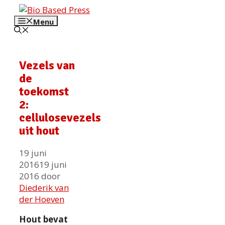
Ga
naar
Menu
de
inhoud
Vezels van
de
toekomst
2:
cellulosevezels
uit hout
19 juni
2016
19 juni
2016
door
Diederik van
der Hoeven
Hout bevat