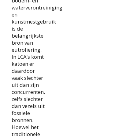
bodem- en
waterverontreiniging,
en
kunstmestgebruik
is de
belangrijkste
bron van
eutrofiëring.
In LCA’s komt
katoen er
daardoor
vaak slechter
uit dan zijn
concurrenten,
zelfs slechter
dan vezels uit
fossiele
bronnen.
Hoewel het
traditionele