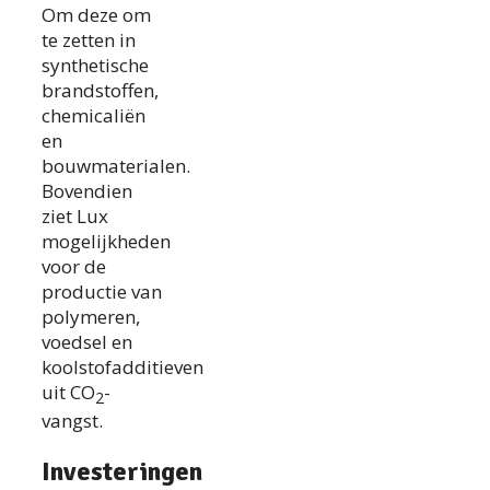
Om deze om
te zetten in
synthetische
brandstoffen,
chemicaliën
en
bouwmaterialen.
Bovendien
ziet Lux
mogelijkheden
voor de
productie van
polymeren,
voedsel en
koolstofadditieven
uit CO
-
2
vangst.
Investeringen