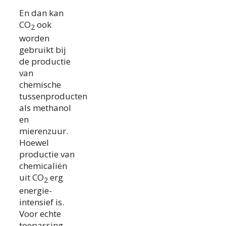
En dan kan
CO
ook
2
worden
gebruikt bij
de productie
van
chemische
tussenproducten
als methanol
en
mierenzuur.
Hoewel
productie van
chemicaliën
uit CO
erg
2
energie-
intensief is.
Voor echte
toepassing