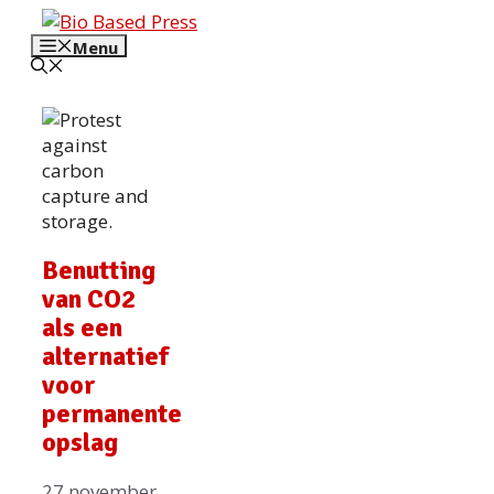
Ga
naar
Menu
de
inhoud
Benutting
van CO2
als een
alternatief
voor
permanente
opslag
27 november