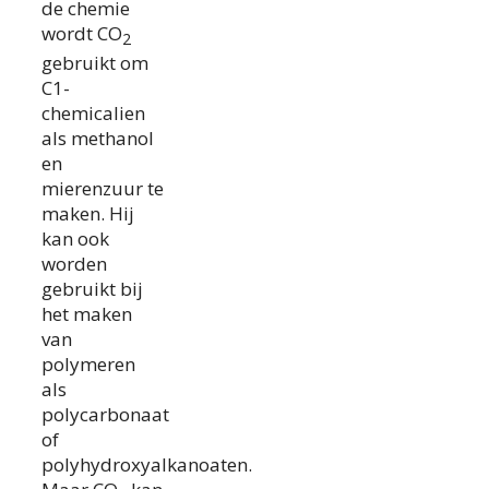
de chemie
wordt CO
2
gebruikt om
C1-
chemicalien
als methanol
en
mierenzuur te
maken. Hij
kan ook
worden
gebruikt bij
het maken
van
polymeren
als
polycarbonaat
of
polyhydroxyalkanoaten.