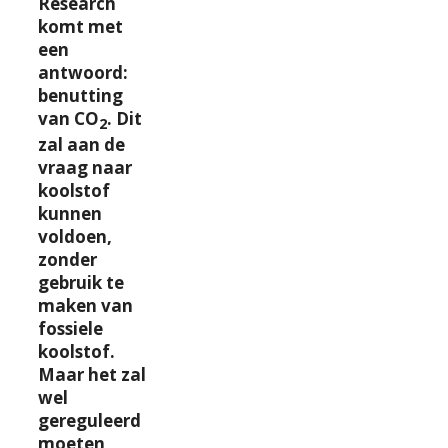
Research
komt met
een
antwoord:
benutting
van CO
. Dit
2
zal aan de
vraag naar
koolstof
kunnen
voldoen,
zonder
gebruik te
maken van
fossiele
koolstof.
Maar het zal
wel
gereguleerd
moeten