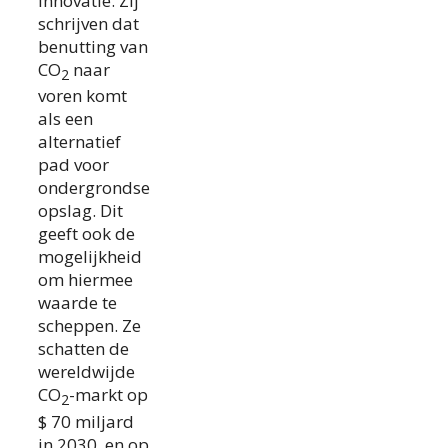
innovatie. Zij
schrijven dat
benutting van
CO
naar
2
voren komt
als een
alternatief
pad voor
ondergrondse
opslag. Dit
geeft ook de
mogelijkheid
om hiermee
waarde te
scheppen. Ze
schatten de
wereldwijde
CO
-markt op
2
$ 70 miljard
in 2030, en op