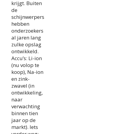
krijgt. Buiten
de
schijnwerpers
hebben
onderzoekers
al jaren lang
zulke opslag
ontwikkeld.
Accu’s: Li-ion
(nu volop te
koop), Na-ion
en zink-
zwavel (in
ontwikkeling,
naar
verwachting
binnen tien
jaar op de
markt). Iets
verder weg: