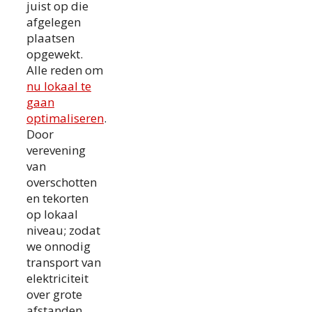
juist op die
afgelegen
plaatsen
opgewekt.
Alle reden om
nu lokaal te
gaan
optimaliseren
.
Door
verevening
van
overschotten
en tekorten
op lokaal
niveau; zodat
we onnodig
transport van
elektriciteit
over grote
afstanden