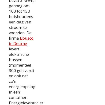
bevat 3 MWh,
genoeg om
100 tot 150
huishoudens
één dag van
stroom te
voorzien. De
firma
Ebusco
in Deurne
levert
elektrische
bussen
(momenteel
300 geleverd)
en ook net
zo’n
energieopslag
in een
container.
Energieleverancier