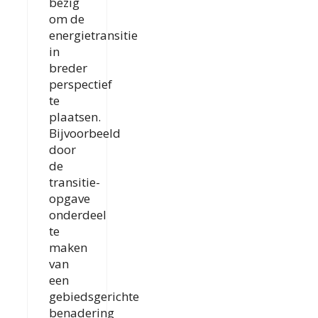
bezig
om de
energietransitie
in
breder
perspectief
te
plaatsen.
Bijvoorbeeld
door
de
transitie-
opgave
onderdeel
te
maken
van
een
gebiedsgerichte
benadering