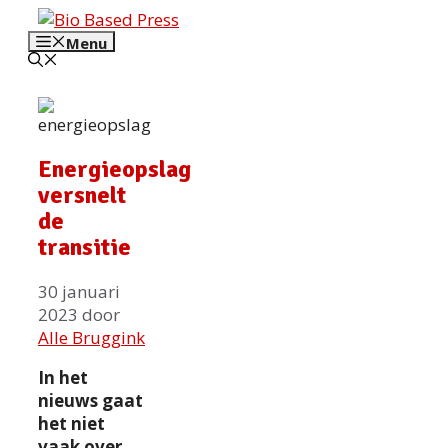
Ga
naar
Menu
de
inhoud
Energieopslag
versnelt
de
transitie
30 januari
2023
door
Alle Bruggink
In het
nieuws gaat
het niet
vaak over