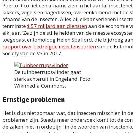
Puerto Rico liet een afname zien in het aantal insectene
kikkers, vogels en hagedissen, overeenkomend met de s
afname van de insecten. Alles bij elkaar verlenen insect
tenminste
$ 57 miljard aan diensten
aan de economie va
elk jaar. ‘Ze zijn de stille helden van de meeste ecosyste
toegepast entomoloog Helen Spafford, die bijdroeg aan
rapport over bedreigde insectensoorten
van de Entomol
Society van de VS in 2017.
De tuinbeerrupsvlinder gaat
sterk achteruit in Engeland. Foto:
Wikimedia Commons.
Ernstige problemen
Het is dus niet zomaar wat, dat insecten misschien in d
problemen zijn. Steeds meer onderzoek komt tot de con
de zaken ‘niet in orde zijn,’ in de woorden van insecten