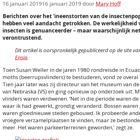
16 januari 2019
16 januari 2019
door
Mary Hoff
Berichten over het ‘ineenstorten van de insectenpop
hebben veel aandacht getrokken. De werkelijkheid
insecten is genuanceerder – maar waarschijnlijk ne
verontrustend.
Dit artikel is oorspronkelijk gepubliceerd op de site va
Ensia
.
Toen Susan Weller in de jaren 1980 rondreisde in Ecua
moths (beerrupsvlinders) te bestuderen, vond ze overal 
Tien jaar later was zij directeur van het museum van de 
van Nebraska (VS) en ging opnieuw op onderzoek uit. 
vlinders waren verdwenen. ‘Net in die periode waren d
waar ik had gewerkt, grondig veranderd. Bossen waren
waren gloednieuwe steden gebouwd. Ik probeerde and
vroegere verzamelplaatsen te vinden, maar ze bestonde
meer. Het waren parkeerterreinen geworden,’ zegt ze.