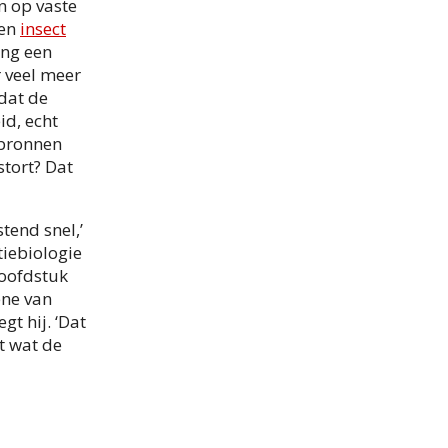
n op vaste
een
insect
ing een
r veel meer
dat de
id, echt
 bronnen
stort? Dat
tend snel,’
tiebiologie
hoofdstuk
ene van
gt hij. ‘Dat
et wat de