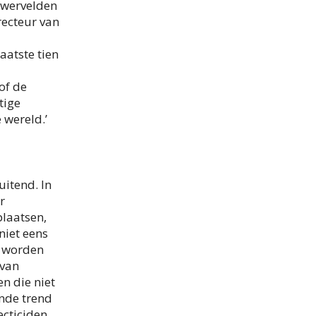
ewervelden
irecteur van
aatste tien
 of de
tige
 wereld.’
uitend. In
r
laatsen,
niet eens
n worden
 van
n die niet
ende trend
ecticiden.