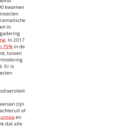
wordt
 ’90 kwamen
 insecten
dramatische
en in
rgadering
ame
. In 2017
n 75%
in de
nd, tussen
rmindering
. Er is
secten
odiversiteit
iervan zijn
achteruit of
Europa
en
enk dat alle