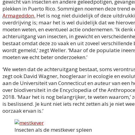
gewicht van insecten en andere geleedpotigen, gevange
plekken in Puerto Rico. Sommigen noemen deze trend 
Armageddon.
Het is nog niet duidelijk of deze uitdrukk
overdrijving is; maar het is wel duidelijk dat we hierove
moeten weten, en eventueel actie ondernemen. ‘Ik denk 
achteruitgang van insecten, in gewicht en verscheidenhe
bestaat omdat deze zo vaak en uit zoveel verschillende
wordt gemeld,’ zegt Weller. ‘Maar of de populatie ineen
moeten we echt beter onderzoeken.’
‘We weten dat de achteruitgang bestaat, soms verontrus
zegt ook David Wagner, hoogleraar in ecologie en evolu
aan de Universiteit van Connecticut en auteur van een 
over biodiversiteit in de Encyclopedia of the Anthropoc
2018. ‘Maar het is nog belangrijker, te weten waarom,’ ze
is beslissend. Je kunt niet iets recht zetten als je niet we
oorzaak ervan is.’
Insecten als de mestkever spleen