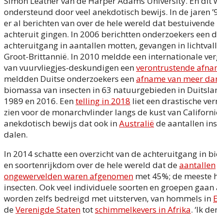
Simon Leather van de Harper Adams University. En dit 
ondersteund door veel anekdotisch bewijs. In de jaren
er al berichten van over de hele wereld dat bestuivende
achteruit gingen. In 2006 berichtten onderzoekers een 
achteruitgang in aantallen motten, gevangen in lichtvall
Groot-Brittannië. In 2010 meldde een internationale ve
van vuurvliegjes-deskundigen een
verontrustende afn
meldden Duitse onderzoekers een
afname van meer da
biomassa van insecten in 63 natuurgebieden in Duitsla
1989 en 2016. Een
telling in 2018
liet een drastische ve
zien voor de monarchvlinder langs de kust van Californië
anekdotisch bewijs dat ook in
Australië
de aantallen in
dalen.
In 2014 schatte een overzicht van de achteruitgang in bi
en soortenrijkdom over de hele wereld dat de
aantallen
ongewervelden waren afgenomen
met 45%; de meeste h
insecten. Ook veel individuele soorten en groepen gaan 
worden zelfs bedreigd met uitsterven, van hommels in
de
Verenigde Staten
tot
schimmelkevers in Afrika
. ‘Ik d