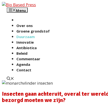
Ga
naar
Menu
de
inhoud
Over ons
Groene grondstof
Duurzaam
Innovatie
Antibiotica
Beleid
Commentaar
Agenda
Contact
Insecten gaan achteruit, overal ter werel
bezorgd moeten we zijn?