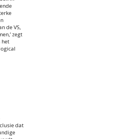
tende
terke
en
n de VS,
men,’ zegt
 het
ogical
e
clusie dat
kundige