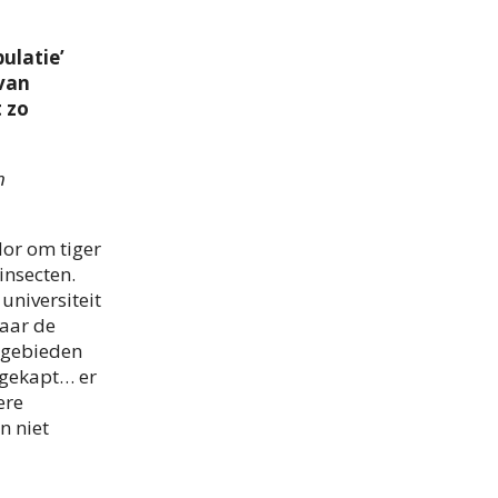
ulatie’
 van
t zo
n
dor om tiger
insecten.
universiteit
Maar de
e gebieden
 gekapt… er
ere
n niet