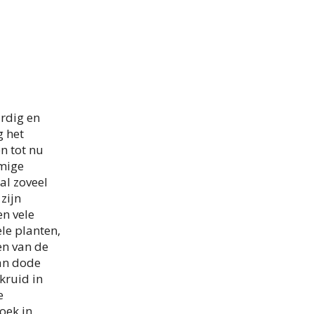
ardig en
g het
n tot nu
mmige
al zoveel
zijn
en vele
le planten,
en van de
van dode
kruid in
e
oek in