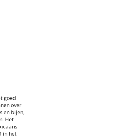
et goed
nnen over
 en bijen,
n. Het
xicaans
 in het