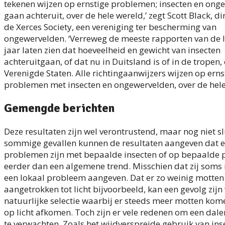
tekenen wijzen op ernstige problemen; insecten en ong
gaan achteruit, over de hele wereld,’ zegt Scott Black, d
de Xerces Society, een vereniging ter bescherming van
ongewervelden. ‘Verreweg de meeste rapporten van de l
jaar laten zien dat hoeveelheid en gewicht van insecten
achteruitgaan, of dat nu in Duitsland is of in de tropen,
Verenigde Staten. Alle richtingaanwijzers wijzen op erns
problemen met insecten en ongewervelden, over de hele
Gemengde berichten
Deze resultaten zijn wel verontrustend, maar nog niet sl
sommige gevallen kunnen de resultaten aangeven dat e
problemen zijn met bepaalde insecten of op bepaalde p
eerder dan een algemene trend. Misschien dat zij soms 
een lokaal probleem aangeven. Dat er zo weinig motte
aangetrokken tot licht bijvoorbeeld, kan een gevolg zijn
natuurlijke selectie waarbij er steeds meer motten kome
op licht afkomen. Toch zijn er vele redenen om een dal
te verwachten. Zoals het wijdverspreide gebruik van ins